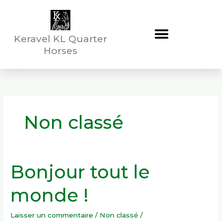
Aller
au
contenu
Keravel KL Quarter
Horses
Non classé
Bonjour tout le
Bonjour
tout
monde !
le
monde !
Laisser un commentaire
/
Non classé
/