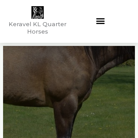
Aller
au
contenu
Keravel KL Quarter
Horses