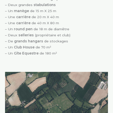
– Deux grandes
stabulations
– Un
manège
de 15 m X 25 m
– Une
carrière
de 20 m X 40 m
– Une
carrière
de 40 m X 80 m
– Un
round pen
de 18 m de diamêtre
– Deux
selleries
(propriétaire et club)
– De
grands hangars
de stockages
– Un
Club House
de 70 m²
– Un
Gîte Equestre
de 180 m²